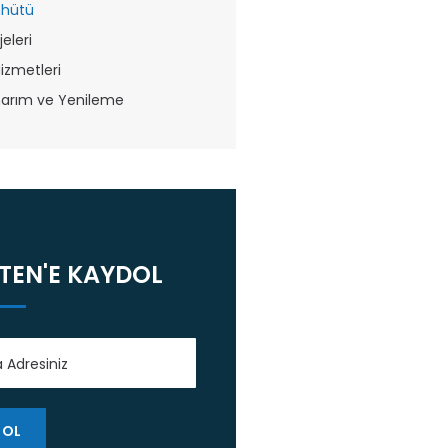
hhütü
jeleri
izmetleri
narım ve Yenileme
TEN'E KAYDOL