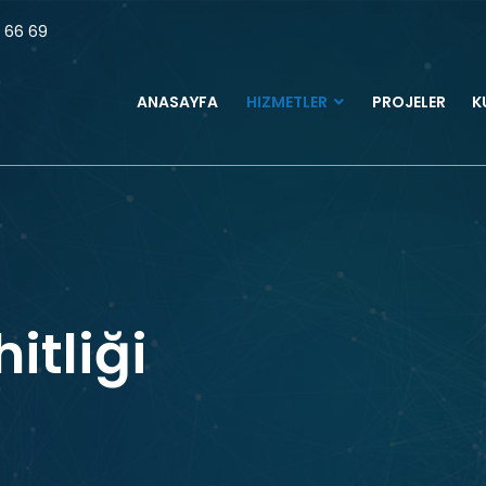
 66 69
ANASAYFA
HIZMETLER
PROJELER
K
itliği