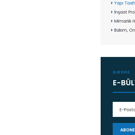
Yapı Taa
İnşaat Pro
Mimarlık H
Bakım, O
KAYDOL
E-BÜL