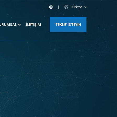
Türkçe
URUMSAL
İLETIŞIM
TEKLIF İSTEYIN